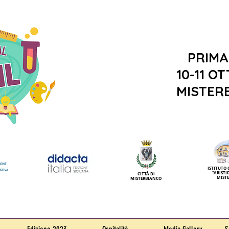
PRIMA
10-11 O
MISTERB
ISTITUTO
"ARISTI
CITTÀ DI
MIST
MISTERBIANCO