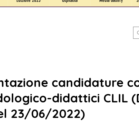
Edizione 2023
Ospitalità
Media Gallery
S
ntazione candidature co
logico-didattici CLIL (D
del 23/06/2022)