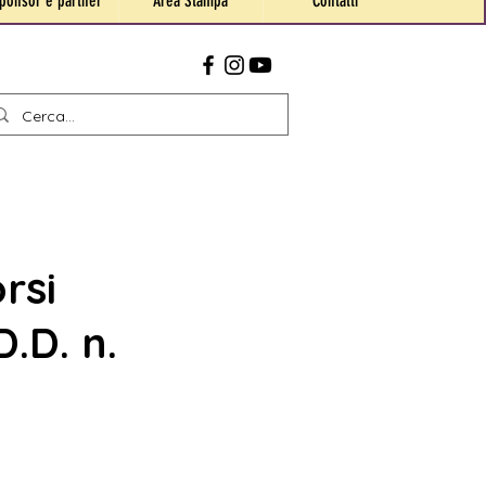
ponsor e partner
Area Stampa
Contatti
rsi
.D. n.