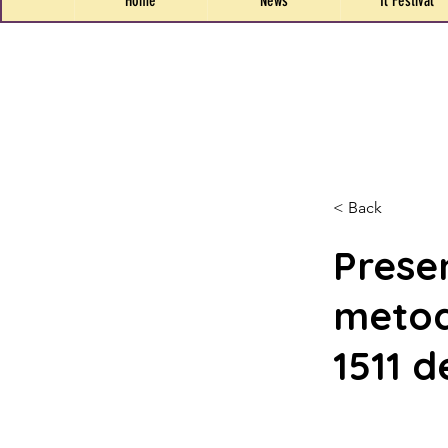
Home
News
Il Festival
< Back
Prese
metodo
1511 