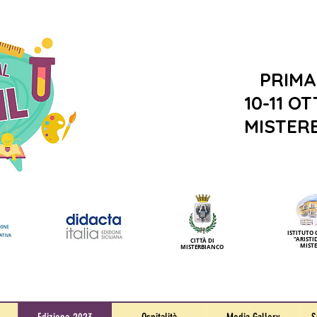
PRIMA
10-11 O
MISTERB
ISTITUTO
"ARISTI
CITTÀ DI
MIST
MISTERBIANCO