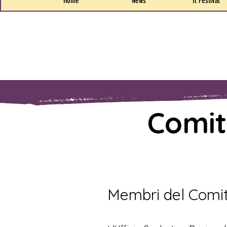
Home
News
Il Festival
Comit
Membri del Comita