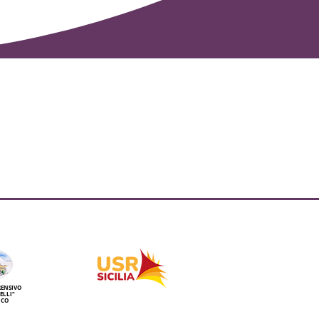
RENSIVO
ELLI"
NCO