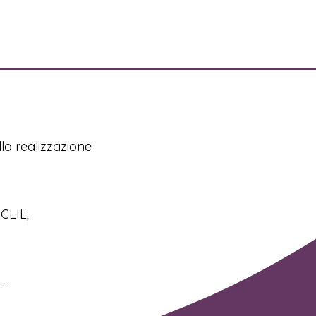
lla realizzazione
 CLIL;
L.