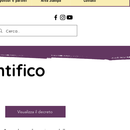
ponsor e partner
Area Stampa
Contatti
tifico
Visualizza il decreto